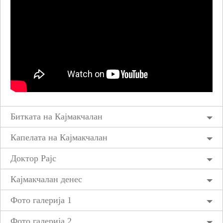
Битката на Кајмакчалан
Капелата на Кајмакчалан
Доктор Рајс
Кајмакчалан денес
Фото галерија 1
Фото галерија 2