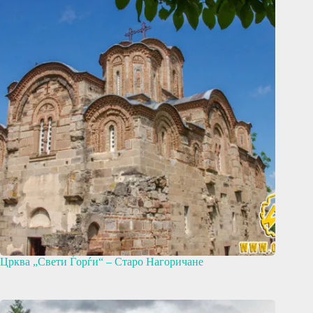
Црква „Свети Ѓорѓи“ – Старо Нагоричане