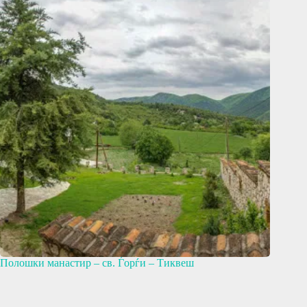
Полошки манастир – св. Ѓорѓи – Тиквеш