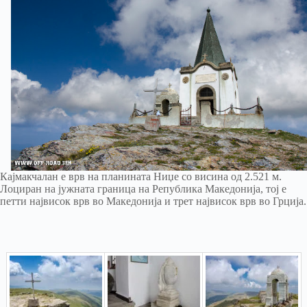
Кајмакчалан е врв на планината Ниџе со висина од 2.521 м.
Лоциран на јужната граница на Република Македонија, тој е
петти највисок врв во Македонија и трет највисок врв во Грција.