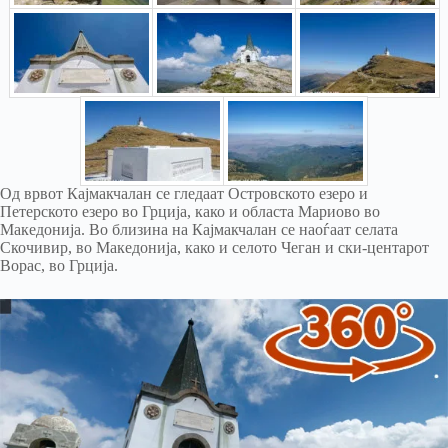
Од врвот Кајмакчалан се гледаат Островското езеро и
Петерското езеро во Грција, како и областа Мариово во
Македонија. Во близина на Кајмакчалан се наоѓаат селата
Скочивир, во Македонија, како и селото Чеган и ски-центарот
Ворас, во Грција.