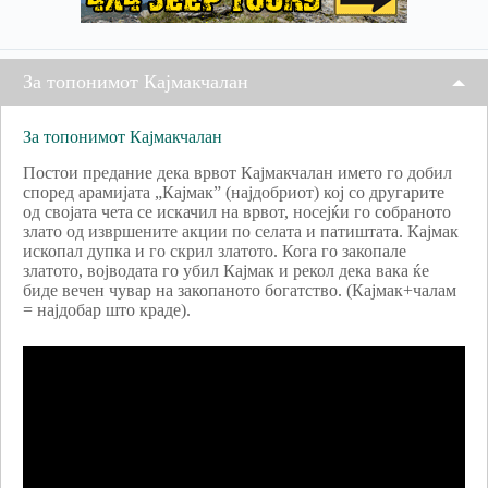
За топонимот Кајмакчалан
За топонимот Кајмакчалан
Постои предание дека врвот Кајмакчалан името го добил
според арамијата „Кајмак” (најдобриот) кој со другарите
од својата чета се искачил на врвот, носејќи го собраното
злато од извршените акции по селата и патиштата. Кајмак
ископал дупка и го скрил златото. Кога го закопале
златото, војводата го убил Кајмак и рекол дека вака ќе
биде вечен чувар на закопаното богатство. (Кајмак+чалам
= најдобар што краде).