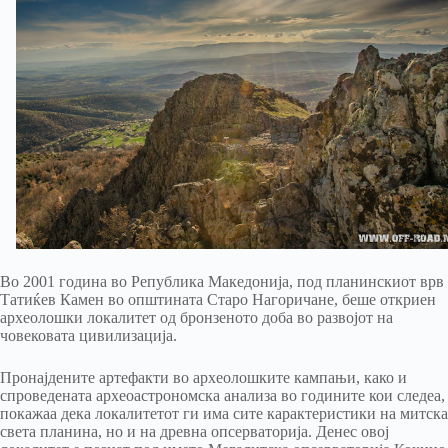
Во 2001 година во Република Македонија, под планинскиот врв
Татиќев Камен во општината Старо Нагоричане, беше откриен
археолошки локалитет од бронзеното доба во развојот на
човековата цивилизација.
Пронајдените артефакти во археолошките кампањи, како и
спроведената археоастрономска анализа во годините кои следеа,
покажаа дека локалитетот ги има сите карактеристики на митска
света планина, но и на древна опсерваторија. Денес овој