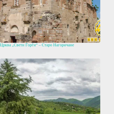
Црква „Свети Ѓорѓи“ – Старо Нагоричане