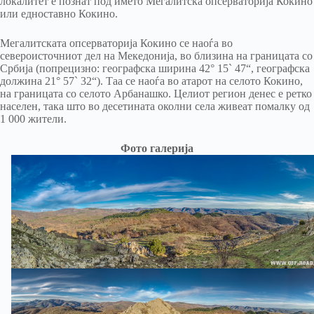
локалитет е познат под името Мегалитска опсерваторија Кокино
или едноставно Кокино.
Мегалитската опсерваторија Кокино се наоѓа во
североисточниот дел на Мекедонија, во близина на границата со
Србија (попрецизно: географска ширина 42° 15` 47“, географска
должина 21° 57` 32“). Таа се наоѓа во атарот на селото Кокино,
на границата со селото Арбанашко. Целиот регион денес е ретко
населен, така што во десетината околни села живеат помалку од
1 000 жители.
Фото галерија