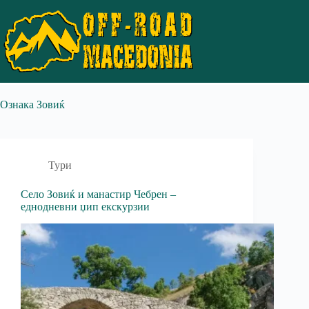
Ознака
Зовиќ
Тури
Село Зовиќ и манастир Чебрен –
еднодневни џип екскурзии