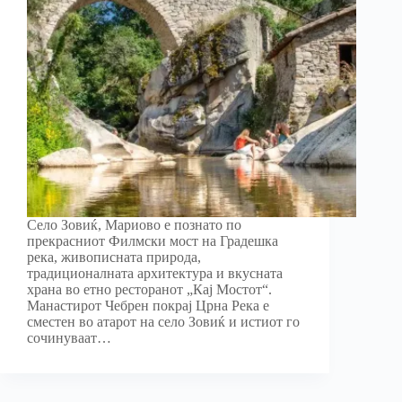
Село Зовиќ, Мариово е познато по
прекрасниот Филмски мост на Градешка
река, живописната природа,
традиционалната архитектура и вкусната
храна во етно ресторанот „Кај Мостот“.
Манастирот Чебрен покрај Црна Река е
сместен во атарот на село Зовиќ и истиот го
сочинуваат…