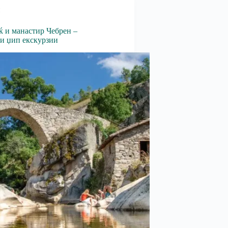
и
ќ и манастир Чебрен –
и џип екскурзии