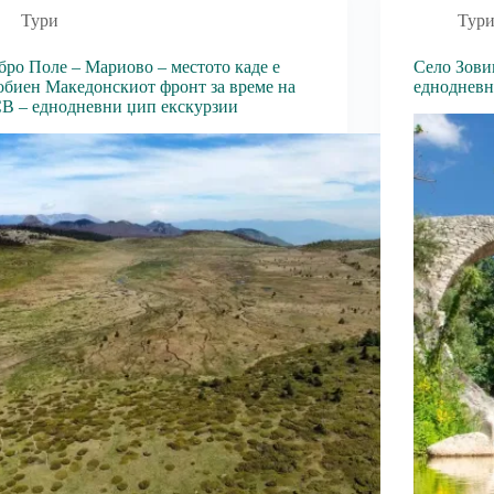
Тури
Тур
бро Поле – Мариово – местото каде е
Село Зови
обиен Македонскиот фронт за време на
еднодневн
В – еднодневни џип екскурзии