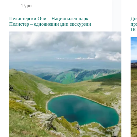
Тури
Пелистерски Очи – Национален парк
До
Пелистер – еднодневни џип екскурзии
пр
ПС