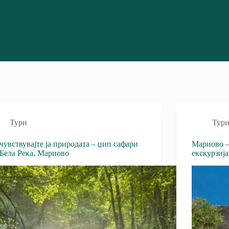
Тури
Тур
чувствувајте ја природата – џип сафари
Мариово –
 Бела Река, Мариово
екскурзиј