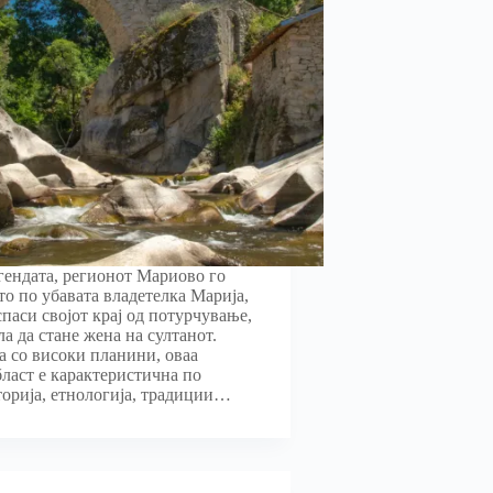
гендата, регионот Мариово го
то по убавата владетелка Марија,
 спаси својот крај од потурчување,
ла да стане жена на султанот.
 со високи планини, оваа
бласт е карактеристична по
торија, етнологија, традиции…