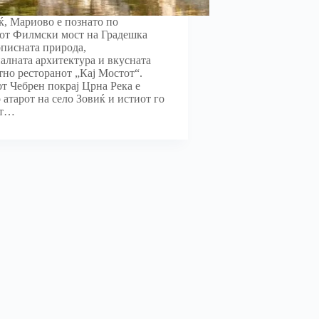
ќ, Мариово е познато по
от Филмски мост на Градешка
описната природа,
алната архитектура и вкусната
тно ресторанот „Кај Мостот“.
т Чебрен покрај Црна Река е
 атарот на село Зовиќ и истиот го
ат…