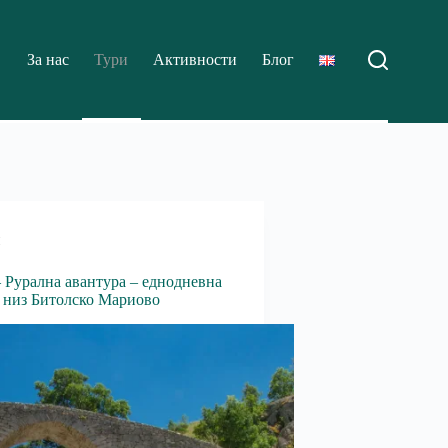
За нас
Тури
Активности
Блог
и
 Рурална авантура – еднодневна
а низ Битолско Мариово