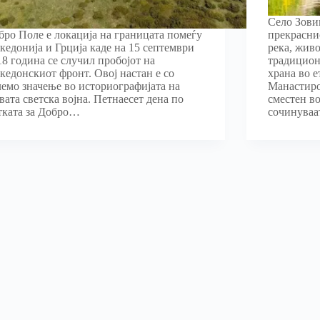
Село Зови
бро Поле е локација на границата помеѓу
прекрасни
кедонија и Грција каде на 15 септември
река, жив
18 година се случил пробојот на
традицион
кедонскиот фронт. Овој настан е со
храна во е
лемо значење во историографијата на
Манастиро
вата светска војна. Петнаесет дена по
сместен во
тката за Добро…
сочинува