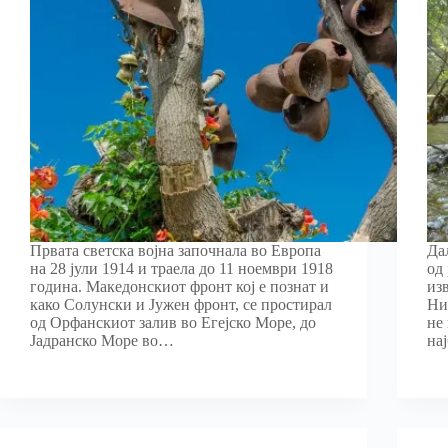
Првата светска војна започнала во Европа
Да
на 28 јули 1914 и траела до 11 ноември 1918
од
година. Македонскиот фронт кој е познат и
из
како Солунски и Јужен фронт, се простирал
Ни
од Орфанскиот залив во Егејско Море, до
не
Јадранско Mоре во…
на