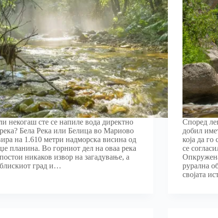
ли некогаш сте се напиле вода директно
Според ле
 река? Бела Река или Белица во Мариово
добил име
вира на 1.610 метри надморска висина од
која да го
џе планина. Во горниот дел на оваа река
се согласи
 постои никаков извор на загадување, а
Опкружена
јблискиот град и…
рурална о
својата ис