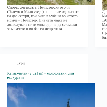
Според легендата, Пелистерските очи
(Големо и Мало езеро) настанале од солзите
До
на две сестри, кои биле вљубени во истото
Ма
момче – Пелистер. Нивната мајка не
19
дозволувала нити една од нив да се омажи
Ма
за момчето и во бес ги испратила…
го
Пр
би
Тури
Кајмакчалан (2.521 m) – еднодневни џип
екскурзии