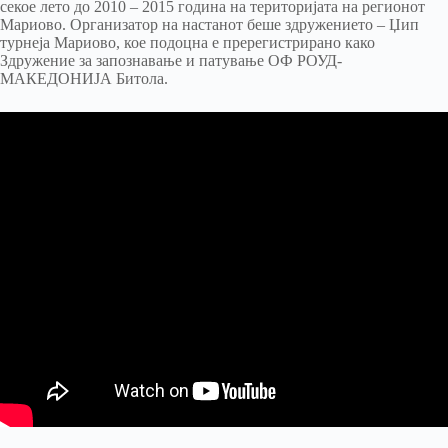
секое лето до 2010 – 2015 година на територијата на регионот
Мариово. Организатор на настанот беше здружението – Џип
турнеја Мариово, кое подоцна е пререгистрирано како
Здружение за запознавање и патување ОФ РОУД-
МАКЕДОНИЈА Битола.