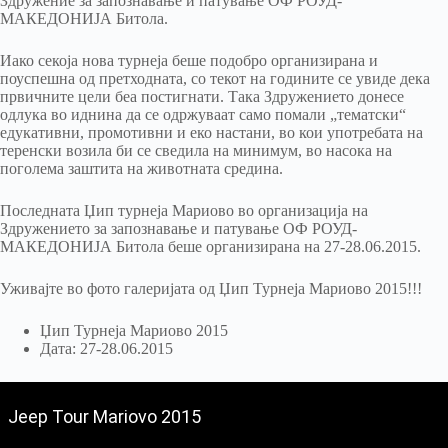
Здружение за запознавање и патување ОФ РОУД-
МАКЕДОНИЈА Битола.
Иако секоја нова турнеја беше подобро организирана и
поуспешна од претходната, со текот на годините се увиде дека
првичните цели беа постигнати. Така Здружението донесе
одлука во иднина да се одржуваат само помали „тематски“
едукативни, промотивни и еко настани, во кои употребата на
теренски возила би се сведила на минимум, во насока на
поголема заштита на животната средина.
Последната Џип турнеја Мариово во организација на
Здружението за запознавање и патување ОФ РОУД-
МАКЕДОНИЈА Битола беше организирана на 27-28.06.2015.
Уживајте во фото галеријата од Џип Турнеја Мариово 2015!!!
Џип Турнеја Мариово 2015
Дата: 27-28.06.2015
Jeep Tour Mariovo 2015