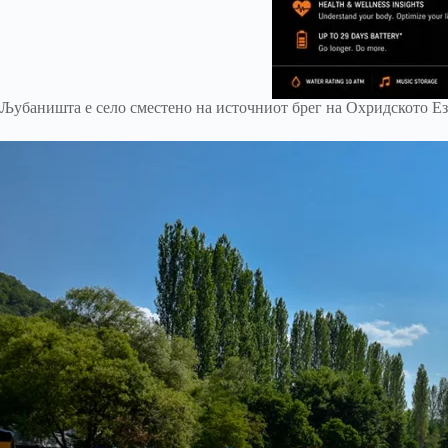
Љубаништа е село сместено на источниот брег на Охридското Ез