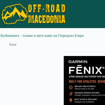
Љубаништа – плажа и авто камп на Охридско Езеро
Блог