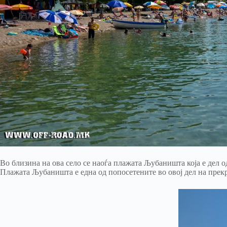
Во близина на ова село се наоѓа плажата Љубаништа која е дел 
Плажата Љубаништа е една од попосетените во овој дел на прек