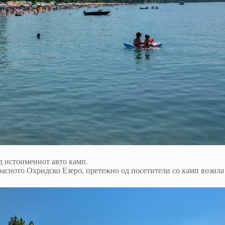
од истоимениот авто камп.
расното Охридско Езеро, претежно од посетители со камп возила