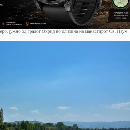
еро, јужно од градот Охрид во близина на манастирот Св. Наум.