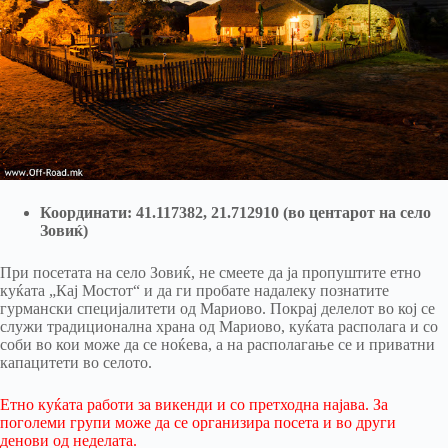
Координати: 41.117382, 21.712910 (во центарот на село
Зовиќ)
При посетата на село Зовиќ, не смеете да ја пропуштите етно
куќата „Кај Мостот“ и да ги пробате надалеку познатите
гурмански специјалитети од Мариово. Покрај делелот во кој се
служи традиционална храна од Мариово, куќата располага и со
соби во кои може да се ноќева, а на располагање се и приватни
капацитети во селото.
Етно куќата работи за викенди и со претходна најава. За
поголеми групи може да се организира посета и во други
денови од неделата.