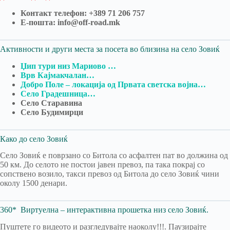
Контакт телефон: +389 71 206 757
Е-пошта: info@off-road.mk
Активности и други места за посета во близина на село Зовиќ
Џип тури низ Мариово …
Врв Кајмакчалан…
Добро Поле – локација од Првата светска војна…
Село Градешница…
Село Старавина
Село Будимирци
Како до село Зовиќ
Село Зовиќ е поврзано со Битола со асфалтен пат во должина од
50 км. До селото не постои јавен превоз, па така покрај со
сопствено возило, такси превоз од Битола до село Зовиќ чини
околу 1500 денари.
360* Виртуелна – интерактивна прошетка низ село Зовиќ.
Пуштете го видеото и разгледувајте наоколу!!!. Паузирајте