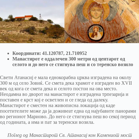
Координати: 41.120787, 21.710952
Манастирот е оддалечен 300 метри од центарот од
селото и до него се стигнува пеш и со теренско возило
Свети Атанасиј е мала еднокорабна црква изградена на околу
300 м од село Зовиќ. Се смета дека храмот е изграден во XVII
век од кога се смета дека и селото постои на ова место.
Неодамна во дворот на манастирот е изградена трпезарија и
поставен е крст кој е осветлен и се гледа од далеку.
Манастирот е сместен на живописна локација од каде
посетителите може да ја доживеат една од најубавите панорами
во регионот Мариово. До него се стигнува пеш во секој период
од годината, а има и пат за теренски возила.
Поглед од Манастирот Св. Атанасиј кон Камениот мост