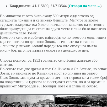
Координати: 41.115890, 21.713544 (
Отвори на мапа…
)
Во минатото селото било околу 500 метри оддалечено од
сегашната локација и се викало Лениште. Меѓутоа за време
турското владеење тоа било опљачкано и запалено па жителите
биле принудени да се селат на друго место и така било населено
денешното село Зовиќ.
Името на селото е добиено најверојатно по името на една чешма
која се наоѓала во денешно Зовиќ, а селаните на тогашно
Лениште ја викале Бзовиќ поради тоа што околу неа имало
многу боз, што претставува основа на денешното име.
Според пописот од 1953 година во село Зовиќ живееле 356
жители.
Во селото има две цркви и тоа: Св.Никола и Св.Атанас, но сепак
Зовиќ е најпознато по Камениот мост во близина на селото.
Село Зовиќ заживува за време на летниот период кога голем број
на повратници и туристи го посетуваат селото, но и за време на
празникот Митровден (8 Ноември) кога е и слава на селото.