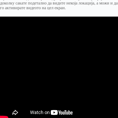
доколку сакате подетално да видите некоја локација, а можи и да
го активирате видеото на цел екран.