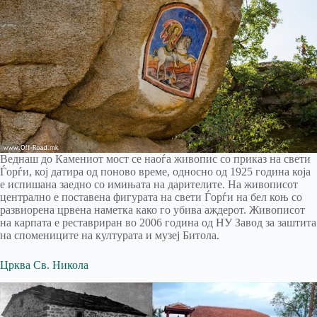
Веднаш до Камениот мост се наоѓа живопис со приказ на свети
Ѓорѓи, кој датира од поново време, односно од 1925 година која
е испишана заедно со имињата на дарителите. На живописот
централно е поставена фигурата на свети Ѓорѓи на бел коњ со
развиорена црвена наметка како го убива аждерот. Живописот
на карпата е реставриран во 2006 година од НУ Завод за заштита
на спомениците на културата и музеј Битола.
Црква Св. Никола