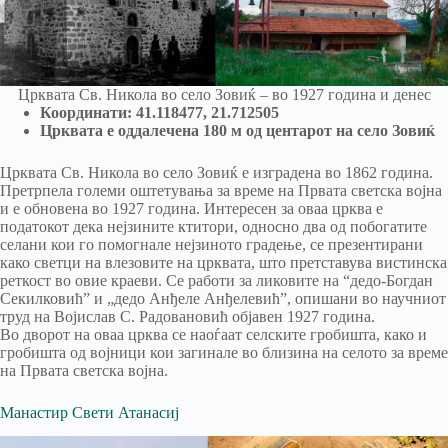
Црквата Св. Никола во село Зовиќ – во 1927 година и денес
Координати: 41.118477, 21.712505
Црквата е оддалечена 180 м од центарот на село Зовиќ
Црквата Св. Никола во село Зовиќ е изградена во 1862 година.
Претрпела големи оштетувања за време на Првата светска војна
и е обновена во 1927 година. Интересен за оваа црква е
податокот дека нејзините ктитори, односно два од побогатите
селани кои го помогнале нејзиното градење, се презентирани
како светци на влезовите на црквата, што претставува вистинска
реткост во овие краеви. Се работи за ликовите на “дедо-Богдан
Секилковић” и „дедо Анђеле Анђелевић”, опишани во научниот
труд на Војислав С. Радовановић објавен 1927 година.
Во дворот на оваа црква се наоѓаат селските гробишта, како и
гробишта од војници кои загинале во близина на селото за време
на Првата светска војна.
Манастир Свети Атанасиј