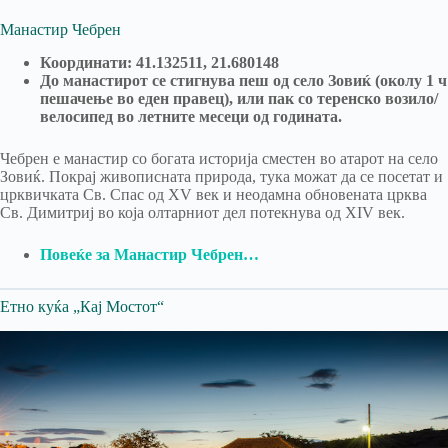
Манастир Чебрен
Координати: 41.132511, 21.680148
До манастирот се стигнува пеш од село Зовиќ (околу 1 ч
пешачење во еден правец), или пак со теренско возило/
велосипед во летните месеци од годината.
Чебрен е манастир со богата историја сместен во атарот на село
Зовиќ. Покрај живописната природа, тука можат да се посетат и
црквичката Св. Спас од XV век и неодамна обновената црква
Св. Димитриј во која олтарниот дел потекнува од XIV век.
Повеќе за Манастир Чебрен…
Етно куќа „Кај Мостот“