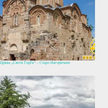
Црква „Свети Ѓорѓи“ – Старо Нагоричане