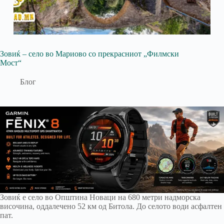
Зовиќ – село во Мариово со прекрасниот „Филмски
Мост“
Блог
Зовиќ е село во Општина Новаци на 680 метри надморска
височина, оддалечено 52 км од Битола. До селото води асфалтен
пат.