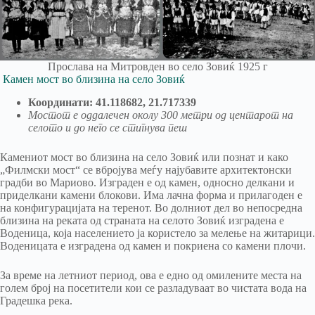
Прослава на Митровден во село Зовиќ 1925 г
Камен мост во близина на село Зовиќ
Координати: 41.118682, 21.717339
Мостот е оддалечен околу 300 метри од центарот на
селото и до него се стигнува пеш
Камениот мост во близина на село Зовиќ или познат и како
„Филмски мост“ се вбројува меѓу најубавите архитектонски
градби во Мариово. Изграден е од камен, односно делкани и
приделкани камени блокови. Има лачна форма и прилагоден е
на конфигурацијата на теренот. Во долниот дел во непосредна
близина на реката од страната на селото Зовиќ изградена е
Воденица, која населението ја користело за мелење на житарици.
Воденицата е изградена од камен и покриена со камени плочи.
За време на летниот период, ова е едно од омилените места на
голем број на посетители кои се разладуваат во чистата вода на
Градешка река.