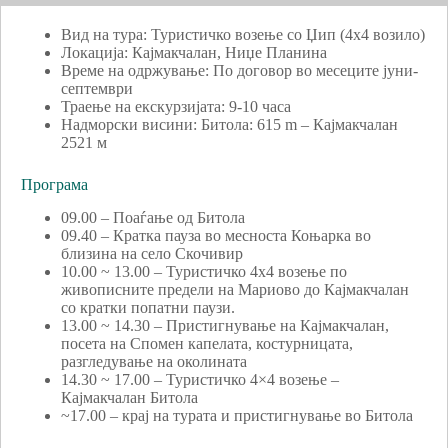
Вид на тура: Туристичко возење со Џип (4х4 возило)
Локација: Кајмакчалан, Ниџе Планина
Време на одржување: По договор во месеците јуни-
септември
Траење на екскурзијата: 9-10 часа
Надморски висини: Битола: 615 m – Кајмакчалан
2521 м
Програма
09.00 – Поаѓање од Битола
09.40 – Кратка пауза во месноста Коњарка во
близина на село Скочивир
10.00 ~ 13.00 – Туристичко 4х4 возење по
живописните предели на Мариово до Кајмакчалан
со кратки попатни паузи.
13.00 ~ 14.30 – Пристигнување на Кајмакчалан,
посета на Спомен капелата, костурницата,
разгледување на околината
14.30 ~ 17.00 – Туристичко 4×4 возење –
Кајмакчалан Битола
~17.00 – крај на турата и пристигнување во Битола