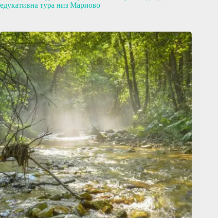
едукативна тура низ Мариово