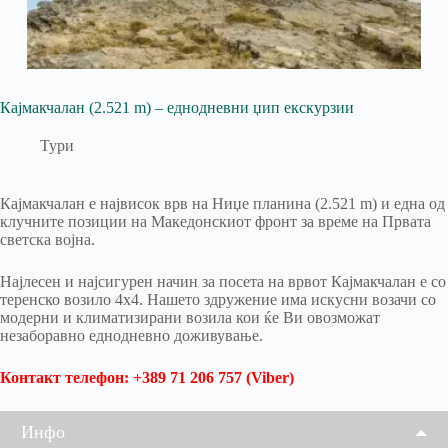
Кајмакчалан (2.521 m) – еднодневни џип екскурзии
Тури
Кајмакчалан е највисок врв на Ниџе планина (2.521 m) и една од
клучните позиции на Македонскиот фронт за време на Првата
светска војна.
Најлесен и најсигурен начин за посета на врвот Кајмакчалан е со
теренско возило 4х4. Нашето здружение има искусни возачи со
модерни и климатизирани возила кои ќе Ви овозможат
незаборавно еднодневно доживување.
Контакт телефон: +389 71 206 757 (Viber)
Инфо