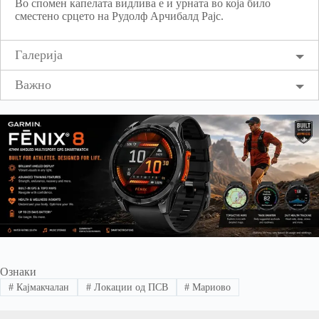
Во спомен капелата видлива е и урната во која било
сместено срцето на Рудолф Арчибалд Рајс.
Галерија
Важно
Ознаки
#
Кајмакчалан
#
Локации од ПСВ
#
Мариово