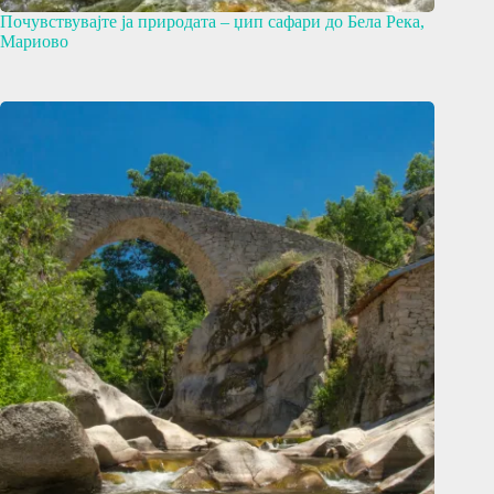
Почувствувајте ја природата – џип сафари до Бела Река,
Мариово