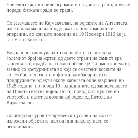
Човечките жртви биле огромни и на двете страни, пред се
поради битката гради во гради.
Со заземањето на Кајмакчалан, на војските на Антантата
им е овозможено да продолжат со понатамошните
операции, во кои што подоцна на 19 Ноември 1916 ќе ја
заземат и Битола.
Веднаш по завршувањето на борбите, со оглед на
големиот број на жртви од двете страни на самиот врв
започнала изградба на спомен обележје. Спомен капелата,
заедно со костурницата во која се сместени коските на
голем број непознати војници, камбанаријата и
придружните објекти околу капелата биле завршени во
1928 година, по повод 10 годишнината од завршувањето
на Првата светска војна. По тој повод бил пуштен во
употреба и патот за возила кој водел од Битола до
Кајмакчалан.
Со оглед на суровите временски услови на кои се
изложени објектите, дел од нив неколку пати се
реновирани.