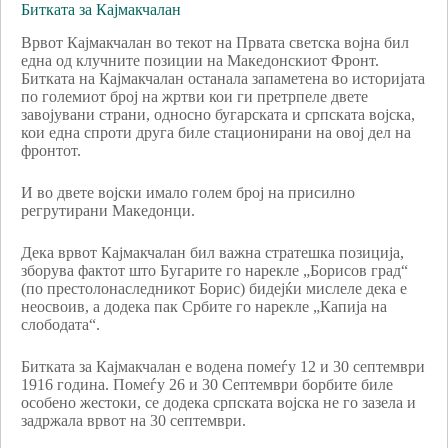
Битката за Кајмакчалан
Врвот Кајмакчалан во текот на Првата светска војна бил
една од клучните позиции на Македонскиот Фронт.
Битката на Кајмакчалан останала запаметена во историјата
по големиот број на жртви кои ги претрпеле двете
завојувани страни, односно бугарската и српската војска,
кои една спроти друга биле стационирани на овој дел на
фронтот.
И во двете војски имало голем број на присилно
регрутирани Македонци.
Дека врвот Кајмакчалан бил важна стратешка позиција,
зборува фактот што Бугарите го нарекле „Борисов град“
(по престолонаследникот Борис) бидејќи мислеле дека е
неосвоив, а додека пак Србите го нарекле „Капија на
слободата“.
Битката за Кајмакчалан е водена помеѓу 12 и 30 септември
1916 година. Помеѓу 26 и 30 Септември борбите биле
особено жестоки, се додека српската војска не го зазела и
задржала врвот на 30 септември.