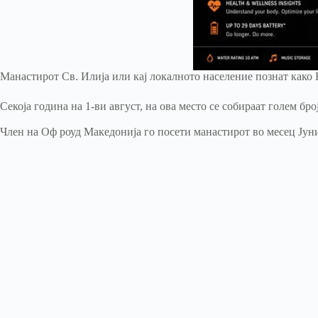
Манастирот Св. Илија или кај локалното население познат како 
Секоја година на 1-ви август, на ова место се собираат голем бр
Член на Оф роуд Македонија го посети манастирот во месец Јуни