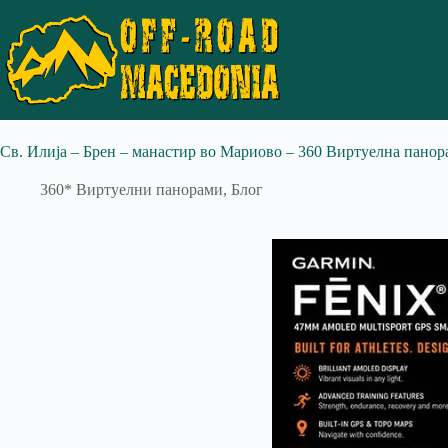
Св. Илија – Брен – манастир во Мариово – 360 Виртуелна панор
360* Виртуелни панорами
,
Блог