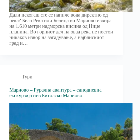
Дали некогаш сте се напиле вода директно од
река? Бела Река или Белица во Мариово извира
на 1.610 метри надморска висина од Ниџе
планина. Во горниот дел на оваа река не постои
никаков извор на загадување, а најблискиот
град и…
Тури
Мариово – Рурална авантура – еднодневна
екскурзија низ Битолско Мариово