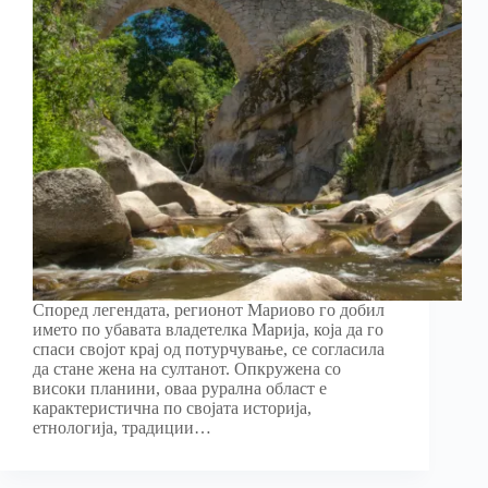
Според легендата, регионот Мариово го добил
името по убавата владетелка Марија, која да го
спаси својот крај од потурчување, се согласила
да стане жена на султанот. Опкружена со
високи планини, оваа рурална област е
карактеристична по својата историја,
етнологија, традиции…