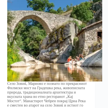
Село Зовиќ, Мариово е познато по прекрасниот
Филмски мост на Градешка река, живописната
природа, традиционалната архитектура и
вкусната храна во етно ресторанот „Кај
Мостот“. Манастирот Чебрен покрај Црна Река
е сместен во атарот на село Зовиќ и истиот го