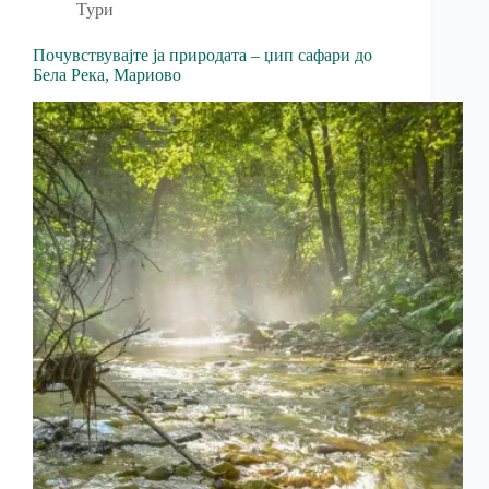
Тури
Почувствувајте ја природата – џип сафари до
Бела Река, Мариово