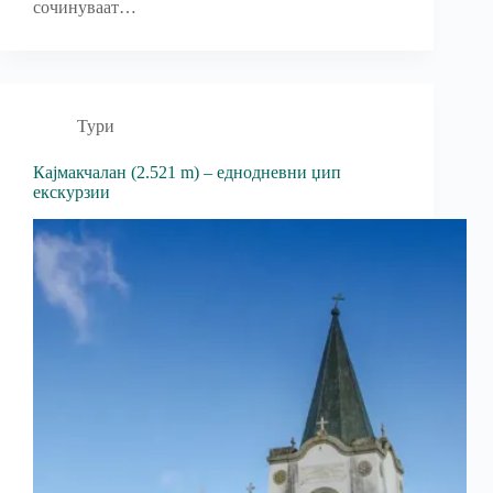
сочинуваат…
Тури
Кајмакчалан (2.521 m) – еднодневни џип
екскурзии