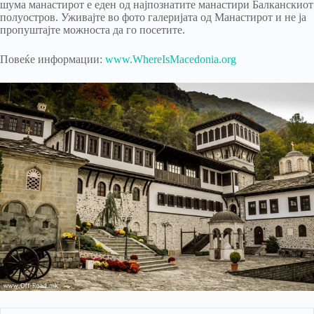
шума манастирот е еден од најпознатите манастири Балканскиот
полуостров. Уживајте во фото галеријата од Манастирот и не ја
пропуштајте можноста да го посетите.
Повеќе информации:
www.WhereIsMacedonia.org