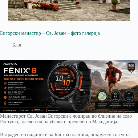
Бигорски манастир – Св. Јован – фото галерија
Блог
Манастирот Св. Јован Бигорски е лоциран во близина на село
Ростуша, во еден од најубавите предели на Македонија.
Изграден на падините на Бистра планина, опкружен со густа