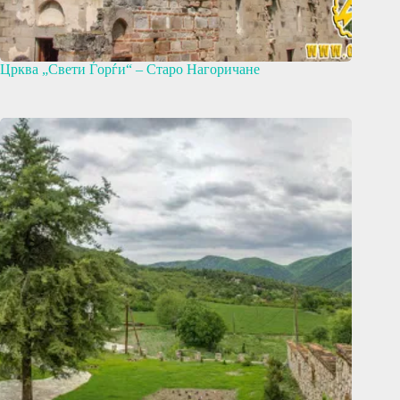
Црква „Свети Ѓорѓи“ – Старо Нагоричане