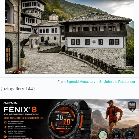
From
Bigorski Monastery – St. John the Forerunner
{oziogallery 144}