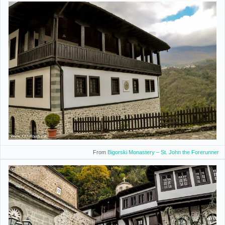
From
Bigorski Monastery – St. John the Forerunner